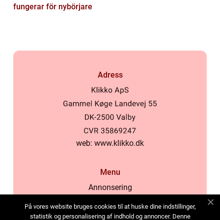
fungerar för nybörjare
Adress
web:
www.klikko.dk
Menu
Annonsering
Om oss
På vores website bruges cookies til at huske dine indstillinger,
Cookies
statistik og personalisering af indhold og annoncer. Denne