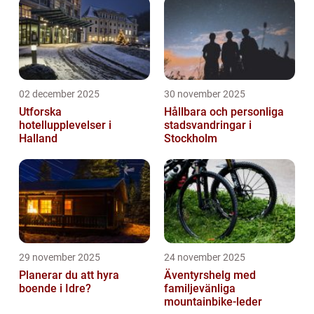
02 december 2025
30 november 2025
Utforska
Hållbara och personliga
hotellupplevelser i
stadsvandringar i
Halland
Stockholm
29 november 2025
24 november 2025
Planerar du att hyra
Äventyrshelg med
boende i Idre?
familjevänliga
mountainbike-leder