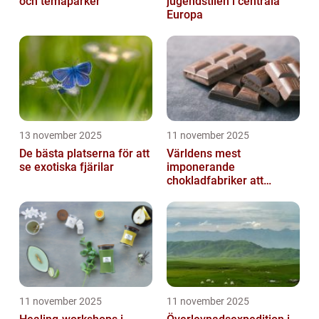
och temaparker
jugendstilen i centrala
Europa
13 november 2025
11 november 2025
De bästa platserna för att
Världens mest
se exotiska fjärilar
imponerande
chokladfabriker att
besöka
11 november 2025
11 november 2025