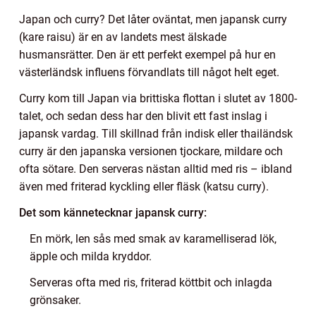
Japan och curry? Det låter oväntat, men japansk curry
(kare raisu) är en av landets mest älskade
husmansrätter. Den är ett perfekt exempel på hur en
västerländsk influens förvandlats till något helt eget.
Curry kom till Japan via brittiska flottan i slutet av 1800-
talet, och sedan dess har den blivit ett fast inslag i
japansk vardag. Till skillnad från indisk eller thailändsk
curry är den japanska versionen tjockare, mildare och
ofta sötare. Den serveras nästan alltid med ris – ibland
även med friterad kyckling eller fläsk (katsu curry).
Det som kännetecknar japansk curry:
En mörk, len sås med smak av karamelliserad lök,
äpple och milda kryddor.
Serveras ofta med ris, friterad köttbit och inlagda
grönsaker.