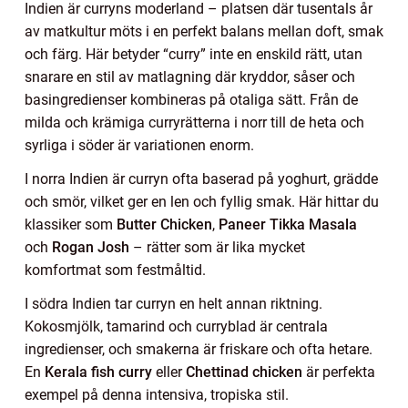
Indien är curryns moderland – platsen där tusentals år
av matkultur möts i en perfekt balans mellan doft, smak
och färg. Här betyder “curry” inte en enskild rätt, utan
snarare en stil av matlagning där kryddor, såser och
basingredienser kombineras på otaliga sätt. Från de
milda och krämiga curryrätterna i norr till de heta och
syrliga i söder är variationen enorm.
I norra Indien är curryn ofta baserad på yoghurt, grädde
och smör, vilket ger en len och fyllig smak. Här hittar du
klassiker som
Butter Chicken
,
Paneer Tikka Masala
och
Rogan Josh
– rätter som är lika mycket
komfortmat som festmåltid.
I södra Indien tar curryn en helt annan riktning.
Kokosmjölk, tamarind och curryblad är centrala
ingredienser, och smakerna är friskare och ofta hetare.
En
Kerala fish curry
eller
Chettinad chicken
är perfekta
exempel på denna intensiva, tropiska stil.