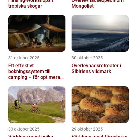
Healing-workshops i
Överlevnadsexpedition i
tropiska skogar
Mongoliet
31 oktober 2025
30 oktober 2025
Ett effektivt
Överlevnadsretreater i
bokningssystem till
Sibiriens vildmark
camping – för optimerad
drift
30 oktober 2025
29 oktober 2025
Världens mest unika
Världens mest färgstarka