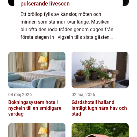
pulserande livescen
Ett bröllop fylls av känslor, möten och
minnen som stannar kvar länge. Musiken
blir ofta den röda tråden genom dagen från
första stegen in i vigseln tills sista gästen
lämnar dansgolvet. Många par väljer därför
en trubadur bröllop för att skapa en va...
04 maj 2026
02 maj 2026
Bokningssystem hotell
Gårdshotell halland
nyckeln till en smidigare
lantligt lugn nära hav och
vardag
stad