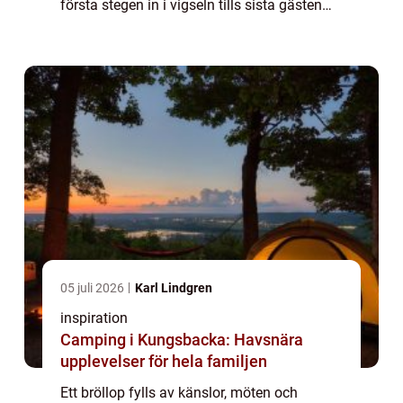
första stegen in i vigseln tills sista gästen
lämnar dansgolvet. Många par väljer därför
en trubadur bröllop för att skapa en va...
05 juli 2026
Karl Lindgren
inspiration
Camping i Kungsbacka: Havsnära
upplevelser för hela familjen
Ett bröllop fylls av känslor, möten och