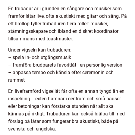
En trubadur är i grunden en sångare och musiker som
framför låtar live, ofta akustiskt med gitarr och sång. På
ett bröllop fyller trubaduren flera roller: musiker,
stämningsskapare och ibland en diskret koordinator
tillsammans med toastmaster.
Under vigseln kan trubaduren:
– spela in- och utgångsmusik
– framföra brudparets favoritlåt i en personlig version
– anpassa tempo och känsla efter ceremonin och
rummet
En liveframförd vigsellåt får ofta en annan tyngd än en
inspelning. Texten hamnar i centrum och små pauser
eller betoningar kan förstärka stunden när allt ska
kännas på riktigt. Trubaduren kan också hjälpa till med
förslag på låtar som fungerar bra akustiskt, både på
svenska och engelska.