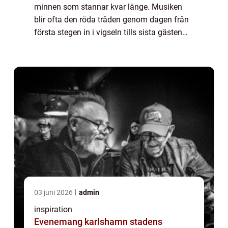
minnen som stannar kvar länge. Musiken
blir ofta den röda tråden genom dagen från
första stegen in i vigseln tills sista gästen
lämnar dansgolvet. Många par väljer därför
en trubadur bröllop för att skapa en va...
03 juni 2026
admin
inspiration
Evenemang karlshamn stadens