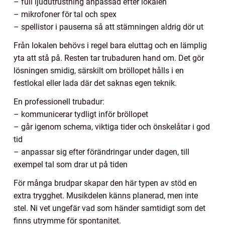
– full ljudutrustning anpassad efter lokalen
– mikrofoner för tal och spex
– spellistor i pauserna så att stämningen aldrig dör ut
Från lokalen behövs i regel bara eluttag och en lämplig
yta att stå på. Resten tar trubaduren hand om. Det gör
lösningen smidig, särskilt om bröllopet hålls i en
festlokal eller lada där det saknas egen teknik.
En professionell trubadur:
– kommunicerar tydligt inför bröllopet
– går igenom schema, viktiga tider och önskelåtar i god
tid
– anpassar sig efter förändringar under dagen, till
exempel tal som drar ut på tiden
För många brudpar skapar den här typen av stöd en
extra trygghet. Musikdelen känns planerad, men inte
stel. Ni vet ungefär vad som händer samtidigt som det
finns utrymme för spontanitet.