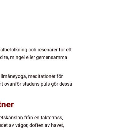
lbefolkning och resenärer för ett
med te, mingel eller gemensamma
ullmåneyoga, meditationer för
nt ovanför stadens puls gör dessa
tner
tskänslan från en takterrass,
udet av vågor, doften av havet,