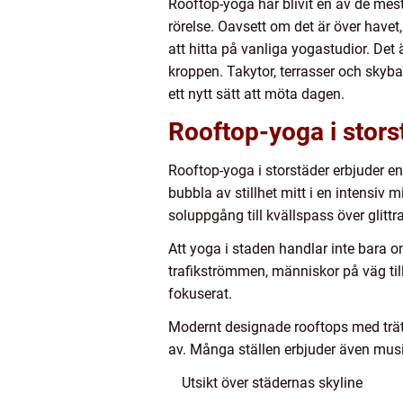
Rooftop-yoga har blivit en av de mes
rörelse. Oavsett om det är över havet
att hitta på vanliga yogastudior. Det 
kroppen. Takytor, terrasser och skybar
ett nytt sätt att möta dagen.
Rooftop-yoga i storst
Rooftop-yoga i storstäder erbjuder en 
bubbla av stillhet mitt i en intensi
soluppgång till kvällspass över glittr
Att yoga i staden handlar inte bara o
trafikströmmen, människor på väg ti
fokuserat.
Modernt designade rooftops med trät
av. Många ställen erbjuder även musi
Utsikt över städernas skyline