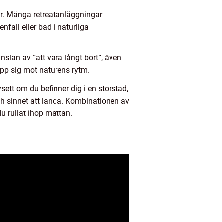
yr. Många retreatanläggningar
fall eller bad i naturliga
slan av “att vara långt bort”, även
 upp sig mot naturens rytm.
sett om du befinner dig i en storstad,
ch sinnet att landa. Kombinationen av
du rullat ihop mattan.