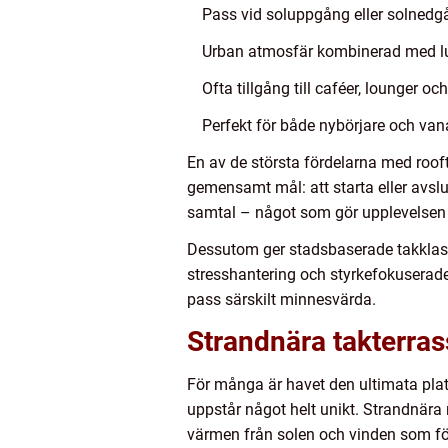
Pass vid soluppgång eller solnedg
Urban atmosfär kombinerad med lu
Ofta tillgång till caféer, lounger o
Perfekt för både nybörjare och va
En av de största fördelarna med roof
gemensamt mål: att starta eller avsl
samtal – något som gör upplevelsen
Dessutom ger stadsbaserade takklasse
stresshantering och styrkefokuserad
pass särskilt minnesvärda.
Strandnära takterra
För många är havet den ultimata plat
uppstår något helt unikt. Strandnära 
värmen från solen och vinden som följ