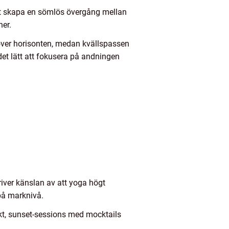
att skapa en sömlös övergång mellan
ner.
över horisonten, medan kvällspassen
et lätt att fokusera på andningen
iver känslan av att yoga högt
 på marknivå.
kt, sunset-sessions med mocktails