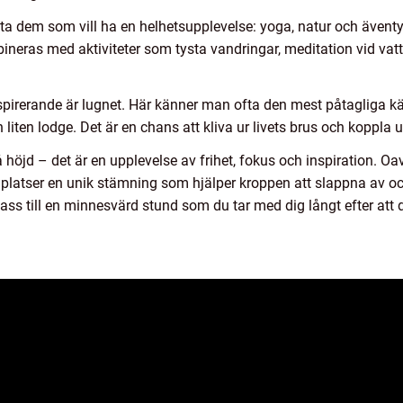
ta dem som vill ha en helhetsupplevelse: yoga, natur och ävent
eras med aktiviteter som tysta vandringar, meditation vid vatten
spirerande är lugnet. Här känner man ofta den mest påtagliga kän
 liten lodge. Det är en chans att kliva ur livets brus och koppla
öjd – det är en upplevelse av frihet, fokus och inspiration. Oav
sa platser en unik stämning som hjälper kroppen att slappna av o
e pass till en minnesvärd stund som du tar med dig långt efter att 