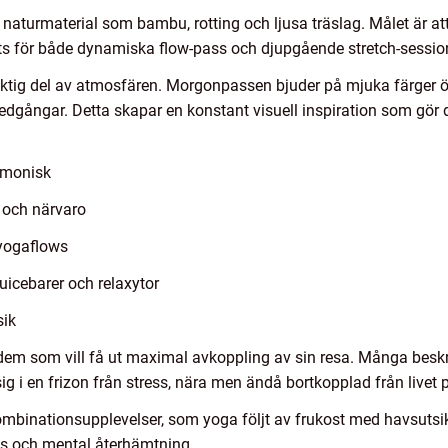
naturmaterial som bambu, rotting och ljusa träslag. Målet är 
ts för både dynamiska flow-pass och djupgående stretch-sessio
viktig del av atmosfären. Morgonpassen bjuder på mjuka färger 
gångar. Detta skapar en konstant visuell inspiration som gör d
rmonisk
 och närvaro
 yogaflows
uicebarer och relaxytor
sik
dem som vill få ut maximal avkoppling av sin resa. Många beskr
g i en frizon från stress, nära men ändå bortkopplad från livet
ombinationsupplevelser, som yoga följt av frukost med havsutsi
ns och mental återhämtning.