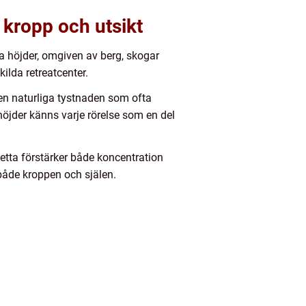
 kropp och utsikt
ga höjder, omgiven av berg, skogar
ilda retreatcenter.
en naturliga tystnaden som ofta
öjder känns varje rörelse som en del
Detta förstärker både koncentration
både kroppen och själen.