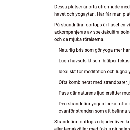
Dessa platser är ofta utformade med 
havet och yogaytan. Här får man pla
På strandnära rooftops är ljuset en 
ackompanjeras av spektakulära solned
och de mjuka rörelserna.
Naturlig bris som gör yoga mer ha
Lugn havsutsikt som hjälper fokus
Idealiskt för meditation och lugna
Ofta kombinerat med strandbarer, j
Pass där naturens ljud ersätter mu
Den strandnära yogan lockar ofta 
ovanför stranden som att befinna si
Strandnära rooftops erbjuder även k
eller temakvällar med fokus på bala