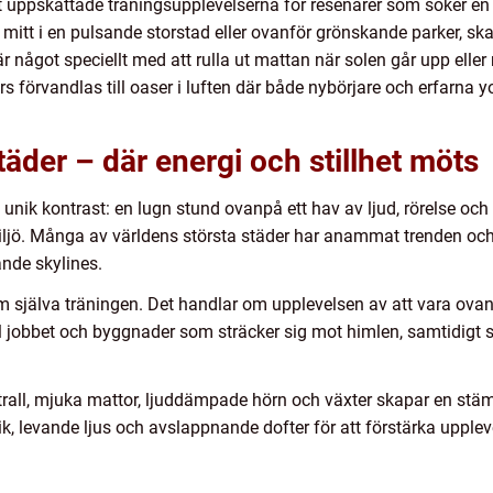
t uppskattade träningsupplevelserna för resenärer som söker en 
, mitt i en pulsande storstad eller ovanför grönskande parker, sk
är något speciellt med att rulla ut mattan när solen går upp eller
s förvandlas till oaser i luften där både nybörjare och erfarna y
äder – där energi och stillhet möts
unik kontrast: en lugn stund ovanpå ett hav av ljud, rörelse och l
v miljö. Många av världens största städer har anammat trenden o
ande skylines.
m själva träningen. Det handlar om upplevelsen av att vara ovanf
ll jobbet och byggnader som sträcker sig mot himlen, samtidig
rall, mjuka mattor, ljuddämpade hörn och växter skapar en stäm
k, levande ljus och avslappnande dofter för att förstärka upplev