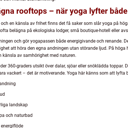
gna rooftops – när yoga lyfter både
n och en känsla av frihet finns det få saker som slår yoga på hö
 ofta belägna på ekologiska lodger, små boutique-hotell eller avsk
ndningen och gör yogapassen både energigivande och renande. D
ighet att höra den egna andningen utan störande ljud. På höga h
en känsla av samhörighet med naturen.
der 360-graders utsikt över dalar, sjöar eller snöklädda toppar. 
bara vackert – det är motiverande. Yoga här känns som att lyfta 
 andning
jud
rliga landskap
spa och naturbad
energiflöde