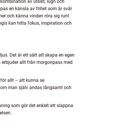
kombination av utsikt, lugn och
apas en känsla av frihet som är svår
 ner och känna vinden röra sig runt
ogis kan hitta fokus, inspiration och
jus. Det är ett sätt att skapa en egen
ch erbjuder allt från morgonpass med
ör allt – att kunna se
t som man själv andas långsamt och
ning som gör det enkelt att slappna
elsen.