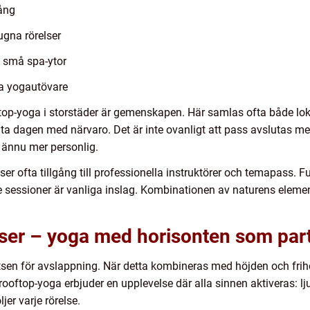
ång
gna rörelser
ch små spa-ytor
na yogautövare
top-yoga i storstäder är gemenskapen. Här samlas ofta både loka
uta dagen med närvaro. Det är inte ovanligt att pass avslutas 
 ännu mer personlig.
r ofta tillgång till professionella instruktörer och temapass. F
e sessioner är vanliga inslag. Kombinationen av naturens eleme
sser – yoga med horisonten som par
sen för avslappning. När detta kombineras med höjden och frihe
rooftop-yoga erbjuder en upplevelse där alla sinnen aktiveras: lj
er varje rörelse.