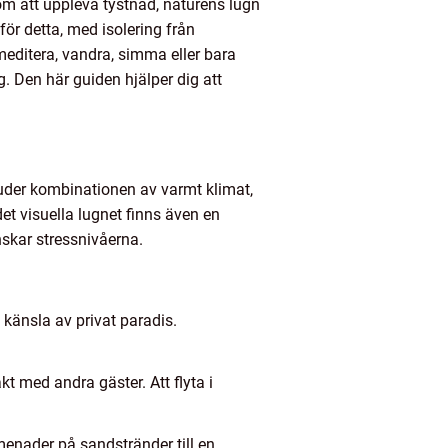
om att uppleva tystnad, naturens lugn
ör detta, med isolering från
meditera, vandra, simma eller bara
g. Den här guiden hjälper dig att
juder kombinationen av varmt klimat,
det visuella lugnet finns även en
nskar stressnivåerna.
känsla av privat paradis.
t med andra gäster. Att flyta i
omenader på sandstränder till en