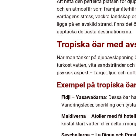
Att hitta den perfekta platsen för d
och en atmosfär som främjar återhämtn
vardagens stress, vackra landskap oc
ligga på en avskild strand, finns det 
upptäcka de bästa destinationerna.
Tropiska öar med avs
När man tänker på djupavslappning är
turkost vatten, vita sandstränder och 
psykisk aspekt – färger, ljud och dof
Exempel på tropiska öa
Fidji – Yasawaöarna
: Dessa öar h
Vandringsleder, snorkling och tysta
Maldiverna – Atoller med få hotell
kristallklart vatten eller delta i m
Seychellerna – La Digue och Prasl