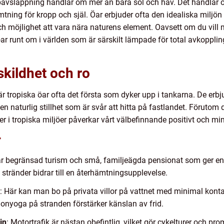
jupavslappning handlar om mer än bara sol och hav. Det handlar 
ing för kropp och själ. Öar erbjuder ofta den idealiska miljön f
h möjlighet att vara nära naturens element. Oavsett om du vill 
öar runt om i världen som är särskilt lämpade för total avkopplin
kildhet och ro
 tropiska öar ofta det första som dyker upp i tankarna. De erb
en naturlig stillhet som är svår att hitta på fastlandet. Förutom 
ter i tropiska miljöer påverkar vårt välbefinnande positivt och mi
r
ar begränsad turism och små, familjeägda pensionat som ger en 
 stränder bidrar till en återhämtningsupplevelse.
: Här kan man bo på privata villor på vattnet med minimal kontak
orgonyoga på stranden förstärker känslan av frid.
in
: Motortrafik är nästan obefintlig, vilket gör cykelturer och pr