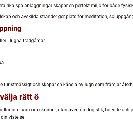
eralrika spa-anläggningar skapar en perfekt miljö för både fysi
dskap och avskilda stränder ger plats för meditation, soluppgå
appning
ler i lugna trädgårdar
pa
e turistmässigt och skapar en känsla av lugn som främjar åter
välja rätt ö
ndlar inte bara om skönhet, utan även om logistik, boende och p
din vistelse.