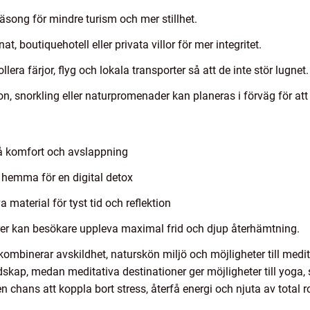
äsong för mindre turism och mer stillhet.
at, boutiquehotell eller privata villor för mer integritet.
ollera färjor, flyg och lokala transporter så att de inte stör lugnet.
on, snorkling eller naturpromenader kan planeras i förväg för at
å komfort och avslappning
hemma för en digital detox
 material för tyst tid och reflektion
rer kan besökare uppleva maximal frid och djup återhämtning.
ombinerar avskildhet, naturskön miljö och möjligheter till medi
skap, medan meditativa destinationer ger möjligheter till yoga, s
n chans att koppla bort stress, återfå energi och njuta av total r