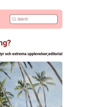
ing?
yr och extrema upplevelser
,
editorial