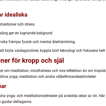
r idealiska
traktioner och stress.
lsång ger en lugnande bakgrund.
nska främjar fysisk och mental återhämtning.
tt bryta vardagsrutiner, koppla bort teknologi och fokusera helt
ner för kropp och själ
r om meditation, mindfulness och inre reflektion än om tropisk
t utöva yoga, meditation och andra välbefinnandeaktiviteter.
öar
sina yoga- och meditationsretreater på avskilda delar av ön. Här
m guidar deltagarna.