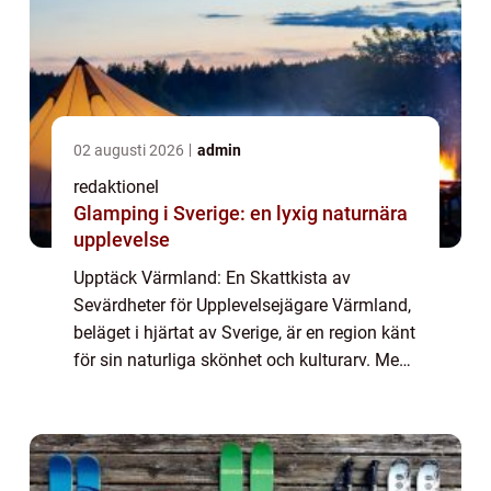
02 augusti 2026
admin
redaktionel
Glamping i Sverige: en lyxig naturnära
upplevelse
Upptäck Värmland: En Skattkista av
Sevärdheter för Upplevelsejägare Värmland,
beläget i hjärtat av Sverige, är en region känt
för sin naturliga skönhet och kulturarv. Med
sin mångfald av sevärdheter erbjuder
Värmland något för alla upplevelsejägare. ...