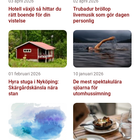
03 april 2026
02 april 2026
Hotell växjö så hittar du
Trubadur bröllop
rätt boende för din
livemusik som gör dagen
vistelse
personlig
01 februari 2026
10 januari 2026
Hyra stuga i Nyköping:
De mest spektakulära
Skärgårdskänsla nära
sjöarna för
stan
utomhussimning