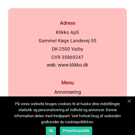
Adress
web:
www.klikko.dk
Menu
Annonsering
Om oss
På vores website bruges cookies til at huske dine indstillinger,
Cookies
statistik og personalisering af indhold og annoncer. Denne
information deles med tredjepart. Ved fortsat brug af websiden
Kontakta oss
godkender du cookiepolitikken.
Sitemap
Ok
Privatlivspolitik