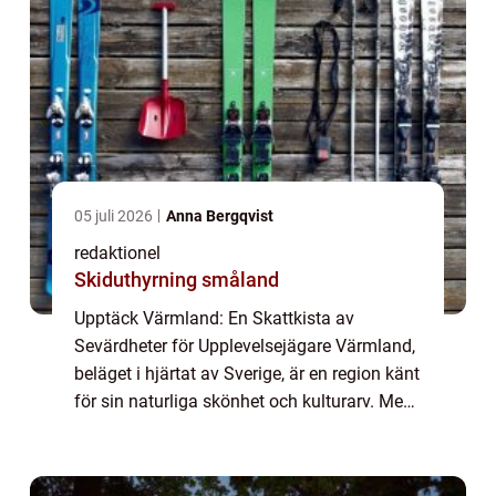
05 juli 2026
Anna Bergqvist
redaktionel
Skiduthyrning småland
Upptäck Värmland: En Skattkista av
Sevärdheter för Upplevelsejägare Värmland,
beläget i hjärtat av Sverige, är en region känt
för sin naturliga skönhet och kulturarv. Med
sin mångfald av sevärdheter erbjuder
Värmland något för alla upplevelsejägare. ...