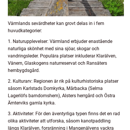
Värmlands sevärdheter kan grovt delas in i fem
huvudkategorier:
1. Naturupplevelser: Värmland erbjuder enastående
naturliga skönhet med sina sjöar, skogar och
vandringsleder. Populära platser inkluderar Klarälven,
Vänern, Glaskogens naturreservat och Ransäters
hembygdsgård.
2. Kulturarv: Regionen är rik på kulturhistoriska platser
såsom Karlstads Domkyrka, Mårbacka (Selma
Lagerlöfs barndomshem), Alsters herrgård och Östra
Ämterviks gamla kyrka.
3. Aktiviteter: För den äventyrliga typen finns det en rad
olika aktiviteter att utforska, såsom kanotpaddling
längs Klarälven, forsränning i Mangenälvens vackra