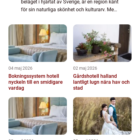
beläget i hjärtat av Sverige, är en region känt
för sin naturliga skönhet och kulturarv. Med
sin mångfald av sevärdheter erbjuder
Värmland något för alla upplevelsejägare. ...
04 maj 2026
02 maj 2026
Bokningssystem hotell
Gårdshotell halland
nyckeln till en smidigare
lantligt lugn nära hav och
vardag
stad