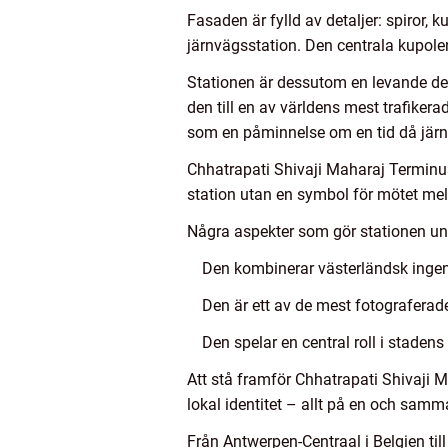
Fasaden är fylld av detaljer: spiror
järnvägsstation. Den centrala kupole
Stationen är dessutom en levande del
den till en av världens mest trafikera
som en påminnelse om en tid då järnv
Chhatrapati Shivaji Maharaj Terminu
station utan en symbol för mötet mell
Några aspekter som gör stationen un
Den kombinerar västerländsk ingenj
Den är ett av de mest fotografera
Den spelar en central roll i staden
Att stå framför Chhatrapati Shivaji 
lokal identitet – allt på en och sam
Från Antwerpen-Centraal i Belgien ti