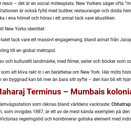
ör resor – det är en social mötesplats. New Yorkers säger ofta ”
Stationen är också fylld med butiker, restauranger och dolda he
ka i ena hörnet och höras i ett annat tack vare akustiken.
ill New Yorks identitet:
-talet tack vare ett massivt engagemang, bland annat från Jac
ing till en global metropol.
 och kulturellt landmärke, med filmer, serier och böcker som od
som att kliva rakt in i en berättelse om New York. Här möts histor
 byggnad kan bli mer än bara sitt syfte – den kan bli ett hjärt
 Maharaj Terminus – Mumbais koloni
 järnvägsstation som räknas bland världens vackraste:
Chhatrap
en, som invigdes 1887, är ett av de mest kända exemplen på den k
 Victorias regeringstid och kombinerar gotiska element med indi