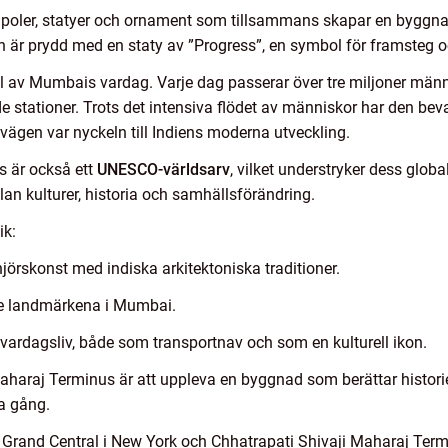
, kupoler, statyer och ornament som tillsammans skapar en byggn
n är prydd med en staty av ”Progress”, en symbol för framsteg o
 av Mumbais vardag. Varje dag passerar över tre miljoner männi
de stationer. Trots det intensiva flödet av människor har den bev
ägen var nyckeln till Indiens moderna utveckling.
s är också ett
UNESCO-världsarv
, vilket understryker dess globa
an kulturer, historia och samhällsförändring.
ik:
örskonst med indiska arkitektoniska traditioner.
de landmärkena i Mumbai.
s vardagsliv, både som transportnav och som en kulturell ikon.
Maharaj Terminus är att uppleva en byggnad som berättar histori
ma gång.
ll Grand Central i New York och Chhatrapati Shivaji Maharaj Ter