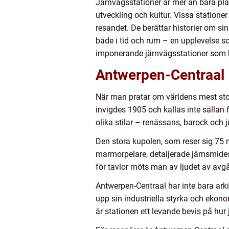
Järnvägsstationer är mer än bara plat
utveckling och kultur. Vissa statione
resandet. De berättar historier om sin
både i tid och rum – en upplevelse so
imponerande järnvägsstationer som b
Antwerpen-Centraal 
När man pratar om världens mest sto
invigdes 1905 och kallas inte sällan 
olika stilar – renässans, barock och 
Den stora kupolen, som reser sig 75 
marmorpelare, detaljerade järnsmides
för tavlor möts man av ljudet av avg
Antwerpen-Centraal har inte bara arkit
upp sin industriella styrka och ekon
är stationen ett levande bevis på hu