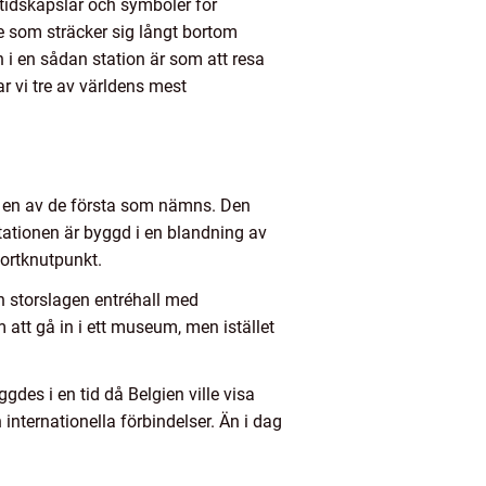
 tidskapslar och symboler för
se som sträcker sig långt bortom
in i en sådan station är som att resa
r vi tre av världens mest
a en av de första som nämns. Den
Stationen är byggd i en blandning av
portknutpunkt.
n storslagen entréhall med
att gå in i ett museum, men istället
gdes i en tid då Belgien ville visa
nternationella förbindelser. Än i dag