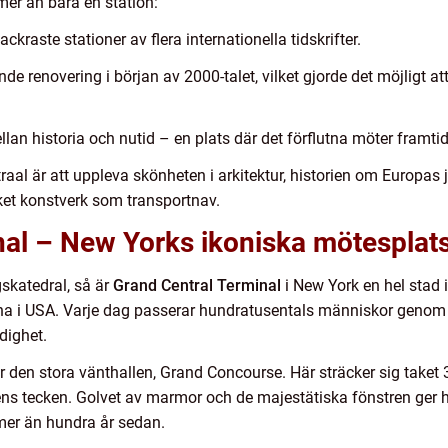
mer än bara en station:
ackraste stationer av flera internationella tidskrifter.
enovering i början av 2000-talet, vilket gjorde det möjligt att
an historia och nutid – en plats där det förflutna möter framti
l är att uppleva skönheten i arkitektur, historien om Europas 
ket konstverk som transportnav.
nal – New Yorks ikoniska mötesplat
skatedral, så är
Grand Central Terminal
i New York en hel stad 
a i USA. Varje dag passerar hundratusentals människor genom 
dighet.
 den stora vänthallen, Grand Concourse. Här sträcker sig taket 
ns tecken. Golvet av marmor och de majestätiska fönstren ger h
mer än hundra år sedan.