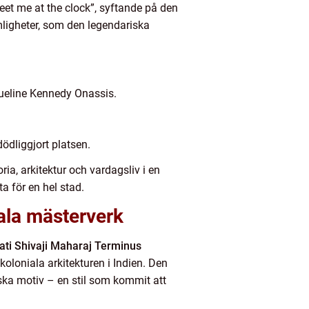
meet me at the clock”, syftande på den
mligheter, som den legendariska
queline Kennedy Onassis.
ödliggjort platsen.
ia, arkitektur och vardagsliv i en
a för en hel stad.
ala mästerverk
ati Shivaji Maharaj Terminus
oloniala arkitekturen i Indien. Den
ska motiv – en stil som kommit att