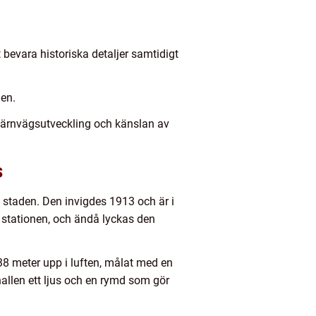
 bevara historiska detaljer samtidigt
den.
järnvägsutveckling och känslan av
s
i staden. Den invigdes 1913 och är i
stationen, och ändå lyckas den
38 meter upp i luften, målat med en
allen ett ljus och en rymd som gör