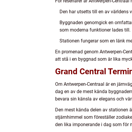
För resenärer är Antwerpen-Centraal 
Den har utsetts till en av världens v
Byggnaden genomgick en omfattande r
som moderna funktioner lades till.
Stationen fungerar som en länk mell
En promenad genom Antwerpen-Centraa
att stå i en byggnad som är lika myc
Grand Central Termi
Om Antwerpen-Centraal är en järnväg
dag en av de mest kända byggnadern
bevara sin känsla av elegans och vär
Den mest kända delen av stationen är
stjärnhimmel som föreställer zodiake
den lika imponerande i dag som för 