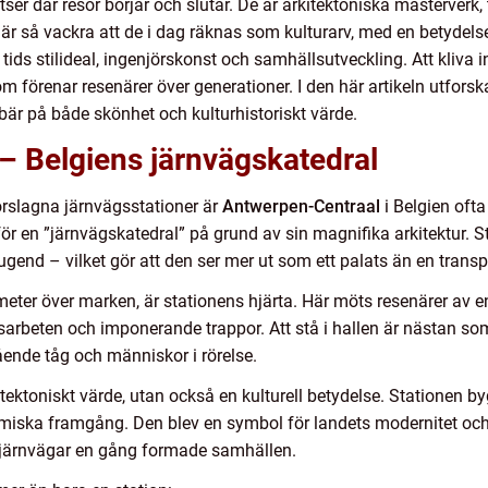
ser där resor börjar och slutar. De är arkitektoniska mästerverk,
r är så vackra att de i dag räknas som kulturarv, med en betydel
 tids stilideal, ingenjörskonst och samhällsutveckling. Att kliva 
m förenar resenärer över generationer. I den här artikeln utforska
är på både skönhet och kulturhistoriskt värde.
– Belgiens järnvägskatedral
rslagna järnvägsstationer är
Antwerpen-Centraal
i Belgien oft
för en ”järnvägskatedral” på grund av sin magnifika arkitektur. 
jugend – vilket gör att den ser mer ut som ett palats än en trans
meter över marken, är stationens hjärta. Här möts resenärer av e
arbeten och imponerande trappor. Att stå i hallen är nästan som 
ående tåg och människor i rörelse.
ektoniskt värde, utan också en kulturell betydelse. Stationen byg
omiska framgång. Den blev en symbol för landets modernitet och i
r järnvägar en gång formade samhällen.