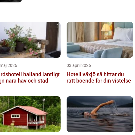
 maj 2026
03 april 2026
dshotell halland lantligt
Hotell växjö så hittar du
gn nära hav och stad
rätt boende för din vistelse