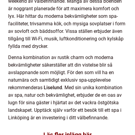
weekend av välbefinnande. Många av dessa boenden
är noggrant planerade för att maximera komfort och
lyx. Här hittar du moderna bekvämligheter som spa-
faciliteter, trivsamma kök, och mysiga sovplatser i form
av sovloft och bäddsoffor. Vissa ställen erbjuder även
tillgång till Wi-Fi, musik, luftkonditionering och kylskåp
fyllda med drycker.
Denna kombination av rustik charm och moderna
bekvämligheter säkerställer att din vistelse blir så
avslappnande som möjligt. För den som vill ha en
naturnära och samtidigt exklusiv spa-upplevelse
rekommenderas
Liselund
. Med sin unika kombination
av spa, natur och bekvämlighet, erbjuder de en oas av
lugn för sina gäster i hjärtat av det vackra östgötska
landskapet. Upptäck själv varför ett besök till ett spa i
Linköping är en investering i ditt välbefinnande.
Läs fler inlägg här