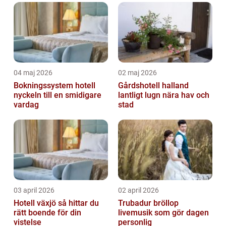
artikel kommer att ge en grundlig översikt av
SUP, ...
04 maj 2026
02 maj 2026
Bokningssystem hotell
Gårdshotell halland
nyckeln till en smidigare
lantligt lugn nära hav och
vardag
stad
03 april 2026
02 april 2026
Hotell växjö så hittar du
Trubadur bröllop
rätt boende för din
livemusik som gör dagen
vistelse
personlig