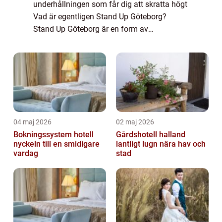
underhållningen som får dig att skratta högt
Vad är egentligen Stand Up Göteborg?
Stand Up Göteborg är en form av
underhållning som har blivit alltmer populär
de senaste åren. Den inkluderar en ensam
komiker so...
04 maj 2026
02 maj 2026
Bokningssystem hotell
Gårdshotell halland
nyckeln till en smidigare
lantligt lugn nära hav och
vardag
stad