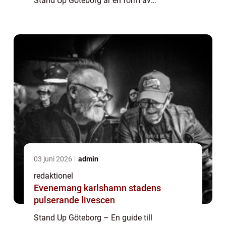
Stand Up Göteborg är en form av
underhållning som har blivit alltmer populär
de senaste åren. Den inkluderar en ensam
komiker so...
03 juni 2026
admin
redaktionel
Evenemang karlshamn stadens
pulserande livescen
Stand Up Göteborg – En guide till