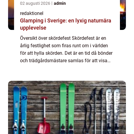
02 augusti 2026
admin
redaktionel
Glamping i Sverige: en lyxig naturnära
upplevelse
Översikt över skördefest Skördefest är en
årlig festlighet som firas runt om i världen
för att hylla skörden. Det är en tid då bönder
och trädgårdsmästare samlas för att visa
upp sina produkter och bjuda in
allmänheten att delta i aktiviteter och upp...