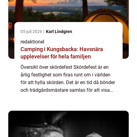
05 juli 2026
Karl Lindgren
redaktionel
Camping i Kungsbacka: Havsnära
upplevelser för hela familjen
Översikt över skördefest Skördefest är en
årlig festlighet som firas runt om i världen
för att hylla skörden. Det är en tid då bönder
och trädgårdsmästare samlas för att visa
upp sina produkter och bjuda in
allmänheten att delta i aktiviteter och upp...