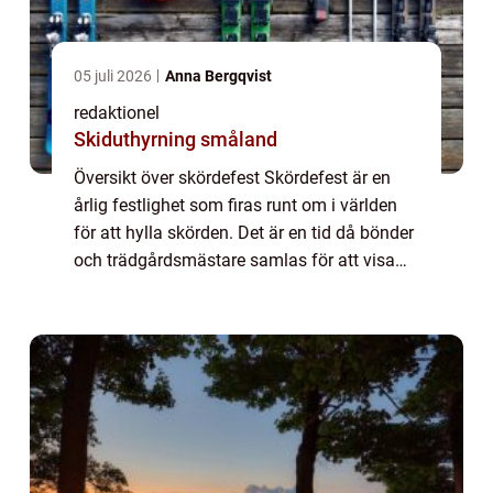
05 juli 2026
Anna Bergqvist
redaktionel
Skiduthyrning småland
Översikt över skördefest Skördefest är en
årlig festlighet som firas runt om i världen
för att hylla skörden. Det är en tid då bönder
och trädgårdsmästare samlas för att visa
upp sina produkter och bjuda in
allmänheten att delta i aktiviteter och upp...