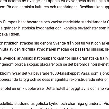
norra delarna av Sverige, är Laponia ett av världens mest unika 
hem för den samiska kulturen och rennäringen. Besökare kan upp
v Europas bäst bevarade och vackra medeltida stadskärnor är G
 gränder, historiska byggnader och ikoniska sevärdheter som Ku
aka i tiden.
struktion sträcker sig genom Sverige från öst till väst och är e
njuta av den fridfulla atmosfären medan de passerar slussar, b
a Sverige, är Abisko nationalpark känt för sina dramatiska fjällv
r genom orörda skogar, glaciärer och se det berömda norrskene
holm hyser det välbevarade 1600-talsskeppet Vasa, som sjönk 
ponerande fartyg och se dess magnifika rekonstruerade interiör.
Icehotel en unik upplevelse. Detta hotell är byggt av is och snö va
edeltida stadsmurar, gotiska kyrkor och charmiga gränder är Vis