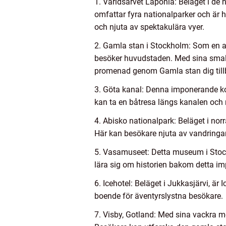
1. Världsarvet Laponia: Beläget i de 
omfattar fyra nationalparker och är 
och njuta av spektakulära vyer.
2. Gamla stan i Stockholm: Som en a
besöker huvudstaden. Med sina smala
promenad genom Gamla stan dig tillb
3. Göta kanal: Denna imponerande kon
kan ta en båtresa längs kanalen och 
4. Abisko nationalpark: Beläget i norr
Här kan besökare njuta av vandringa
5. Vasamuseet: Detta museum i Stock
lära sig om historien bakom detta im
6. Icehotel: Beläget i Jukkasjärvi, är 
boende för äventyrslystna besökare.
7. Visby, Gotland: Med sina vackra m