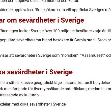
en och uppleva dess rika historia och kultur.
tående upplevelser för besökare som vill upptäcka Sveriges må
ar om sevärdheter i Sverige
tföreningen lockar Sverige över 100 miljoner besökare varje år til
t populära sevärdheterna bland besökare är Gamla stan i Stockh
visar att sevärdheter i Sverige som ”norrsken”, ”Vasamuseet” oc
ka sevärdheter i Sverige
flera sätt, inklusive geografiskt läge, historia, kulturell betydels
rk mer lämpade för äventyrssökande naturälskare, medan histor
resserade av kulturarv.
delar med olika sevärdheter i Sverige