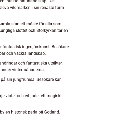
och intakta naturlandskap. Det
leva vildmarken i sin renaste form
amla stan ett måste för alla som
ngliga slottet och Storkyrkan tar en
n fantastisk ingenjörskonst. Besökare
roar och vackra landskap.
andringar och fantastiska utsikter.
t under vintermånaderna.
på sin jungfruresa. Besökare kan
rje vinter och erbjuder ett magiskt
by en historisk pärla på Gotland.