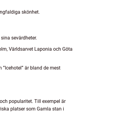
ngfaldiga skönhet.
l sina sevärdheter.
olm, Världsarvet Laponia och Göta
h ”Icehotel” är bland de mest
e och popularitet. Till exempel är
iska platser som Gamla stan i