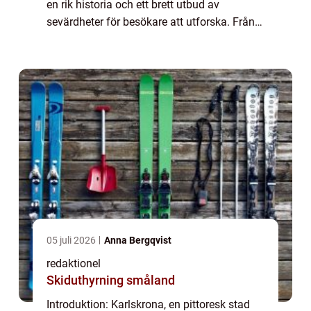
en rik historia och ett brett utbud av
sevärdheter för besökare att utforska. Från
historiska byggnader till vackra
naturlandskap, erbjuder staden en mängd
olika ...
05 juli 2026
Anna Bergqvist
redaktionel
Skiduthyrning småland
Introduktion: Karlskrona, en pittoresk stad