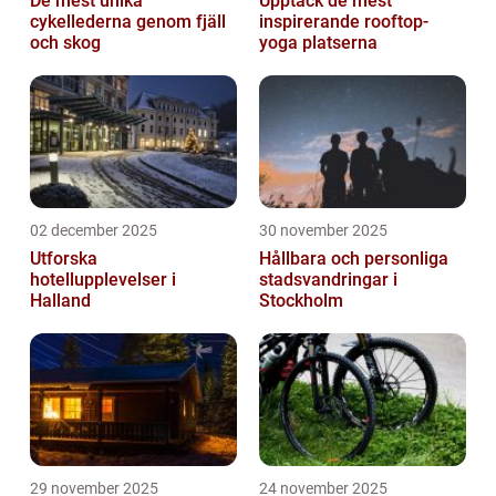
De mest unika
Upptäck de mest
cykellederna genom fjäll
inspirerande rooftop-
och skog
yoga platserna
02 december 2025
30 november 2025
Utforska
Hållbara och personliga
hotellupplevelser i
stadsvandringar i
Halland
Stockholm
29 november 2025
24 november 2025