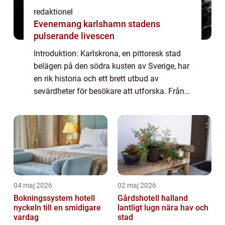
redaktionel
Evenemang karlshamn stadens
pulserande livescen
Introduktion: Karlskrona, en pittoresk stad
belägen på den södra kusten av Sverige, har
en rik historia och ett brett utbud av
sevärdheter för besökare att utforska. Från
historiska byggnader till vackra
naturlandskap, erbjuder staden en mängd
olika ...
04 maj 2026
02 maj 2026
Bokningssystem hotell
Gårdshotell halland
nyckeln till en smidigare
lantligt lugn nära hav och
vardag
stad