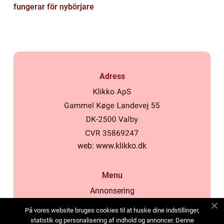
fungerar för nybörjare
Adress
web:
www.klikko.dk
Menu
Annonsering
Om oss
På vores website bruges cookies til at huske dine indstillinger,
Cookies
statistik og personalisering af indhold og annoncer. Denne