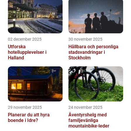
02 december 2025
30 november 2025
Utforska
Hållbara och personliga
hotellupplevelser i
stadsvandringar i
Halland
Stockholm
29 november 2025
24 november 2025
Planerar du att hyra
Äventyrshelg med
boende i Idre?
familjevänliga
mountainbike-leder