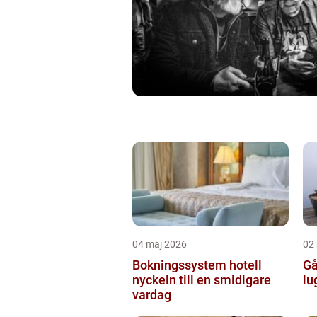
04 maj 2026
02
Bokningssystem hotell
Går
nyckeln till en smidigare
lu
vardag