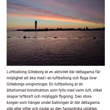
Luftballong Göteborg är en aktivitet där deltagarna får
möjlighet att åka med i en luftballong och flyga över
Göteborgs omgivningar. En luftballong är en
åttaformad konstruktion som fylls med varm luft, vilket
skapar lyftkraft och möjliggör flygning. Den stora
korgen som hänger under ballongen är där deltagarna
står eller sitter och njuter av den fantastiska utsikten.