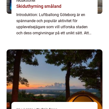
redaktionel
Skiduthyrning småland
Introduktion: Luftballong Göteborg är en
spännande och populär aktivitet för
upplevelsejägare som vill utforska staden
och dess omgivningar på ett unikt sätt. Att
sväva högt över marken och bokstavligen få
en fågelperspektiv över Göteborgs vackra
lan...