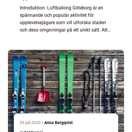
Introduktion: Luftballong Göteborg är en
spännande och populär aktivitet för
upplevelsejägare som vill utforska staden
och dess omgivningar på ett unikt sätt. Att
sväva högt över marken och bokstavligen få
en fågelperspektiv över Göteborgs vackra
lan...
05 juli 2026
Anna Bergqvist