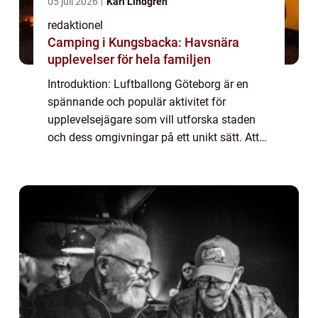
05 juli 2026
Karl Lindgren
redaktionel
Camping i Kungsbacka: Havsnära
upplevelser för hela familjen
Introduktion: Luftballong Göteborg är en
spännande och populär aktivitet för
upplevelsejägare som vill utforska staden
och dess omgivningar på ett unikt sätt. Att
sväva högt över marken och bokstavligen få
en fågelperspektiv över Göteborgs vackra
lan...