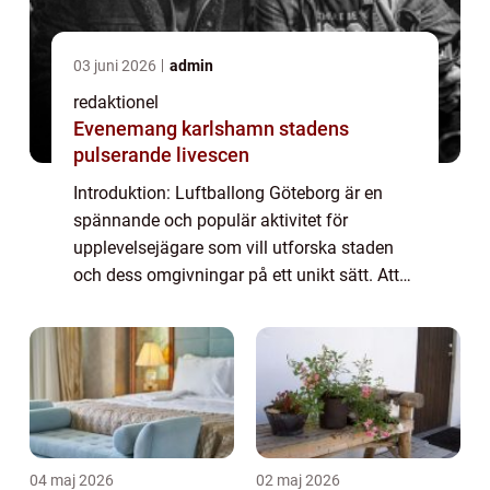
03 juni 2026
admin
redaktionel
Evenemang karlshamn stadens
pulserande livescen
Introduktion: Luftballong Göteborg är en
spännande och populär aktivitet för
upplevelsejägare som vill utforska staden
och dess omgivningar på ett unikt sätt. Att
sväva högt över marken och bokstavligen få
en fågelperspektiv över Göteborgs vackra
lan...
04 maj 2026
02 maj 2026