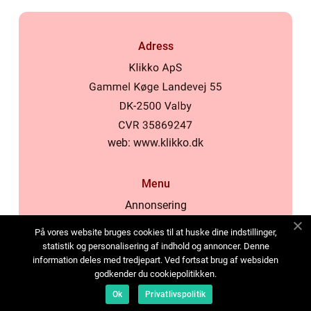
Adress
web:
www.klikko.dk
Menu
Annonsering
Om oss
På vores website bruges cookies til at huske dine indstillinger,
Cookies
statistik og personalisering af indhold og annoncer. Denne
information deles med tredjepart. Ved fortsat brug af websiden
Kontakta oss
godkender du cookiepolitikken.
Sitemap
Ok
Privatlivspolitik