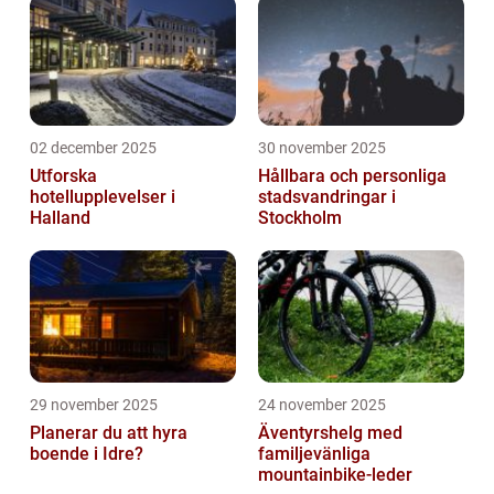
02 december 2025
30 november 2025
Utforska
Hållbara och personliga
hotellupplevelser i
stadsvandringar i
Halland
Stockholm
29 november 2025
24 november 2025
Planerar du att hyra
Äventyrshelg med
boende i Idre?
familjevänliga
mountainbike-leder