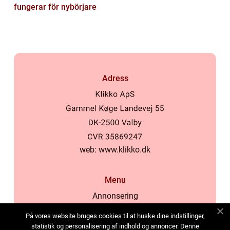
fungerar för nybörjare
Adress
web:
www.klikko.dk
Menu
Annonsering
Om oss
På vores website bruges cookies til at huske dine indstillinger,
Cookies
statistik og personalisering af indhold og annoncer. Denne