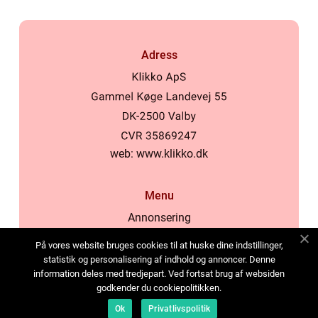
Adress
web:
www.klikko.dk
Menu
Annonsering
Om oss
På vores website bruges cookies til at huske dine indstillinger,
Cookies
statistik og personalisering af indhold og annoncer. Denne
information deles med tredjepart. Ved fortsat brug af websiden
Kontakta oss
godkender du cookiepolitikken.
Sitemap
Ok
Privatlivspolitik