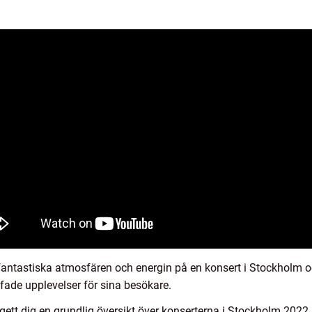
 fantastiska atmosfären och energin på en konsert i Stockholm o
ffade upplevelser för sina besökare.
ett dig en grundlig översikt över konserterna i Stockholm 2022, 