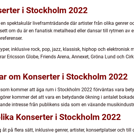
serter i Stockholm 2022
n spektakulär liveframträdande där artister från olika genrer oc
sett om du är en fanatisk metalhead eller dansar till rytmen av 
referenser.
yper, inklusive rock, pop, jazz, klassisk, hiphop och elektronisk
rar Ericsson Globe, Friends Arena, Annexet, Gröna Lund och Cirku
gar om Konserter i Stockholm 2022
ter som kommer att äga rum i Stockholm 2022 förväntas vara bet
rer kommer det att vara en betydande ökning i antalet bokade 
äxtande intresse från publikens sida som en växande musikindustri
lika Konserter i Stockholm 2022
åt på flera sätt, inklusive genrer, artister, konsertplatser och ti