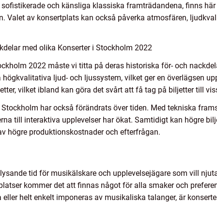
e sofistikerade och känsliga klassiska framträdandena, finns hä
ron. Valet av konsertplats kan också påverka atmosfären, ljudkv
kdelar med olika Konserter i Stockholm 2022
tockholm 2022 måste vi titta på deras historiska för- och nackdelar
 högkvalitativa ljud- och ljussystem, vilket ger en överlägsen u
ter, vilket ibland kan göra det svårt att få tag på biljetter till v
 Stockholm har också förändrats över tiden. Med tekniska framst
na till interaktiva upplevelser har ökat. Samtidigt kan högre bilj
 av högre produktionskostnader och efterfrågan.
sande tid för musikälskare och upplevelsejägare som vill njuta
tplatser kommer det att finnas något för alla smaker och prefere
ller helt enkelt imponeras av musikaliska talanger, är konserte