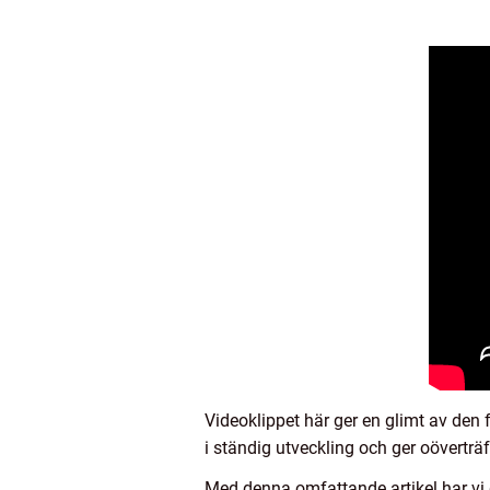
Videoklippet här ger en glimt av den
i ständig utveckling och ger oöverträ
Med denna omfattande artikel har vi g