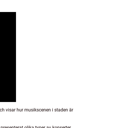
ch visar hur musikscenen i staden är
presenterat olika typer av konserter