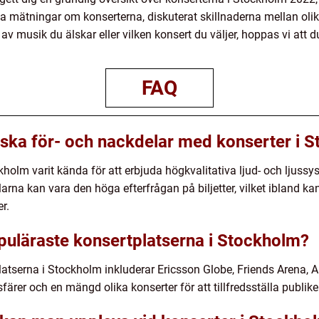
iva mätningar om konserterna, diskuterat skillnaderna mellan oli
p av musik du älskar eller vilken konsert du väljer, hoppas vi att
FAQ
riska för- och nackdelar med konserter i 
ckholm varit kända för att erbjuda högkvalitativa ljud- och ljussy
rna kan vara den höga efterfrågan på biljetter, vilket ibland kan
er.
puläraste konsertplatserna i Stockholm?
atserna i Stockholm inkluderar Ericsson Globe, Friends Arena, 
färer och en mängd olika konserter för att tillfredsställa publike