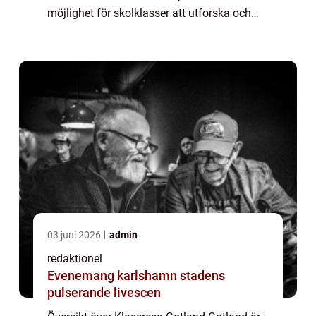
möjlighet för skolklasser att utforska och
uppleva allt detta fantastiska ö har att
erbjuda. Genom att kombinera lärande med
...
03 juni 2026
admin
redaktionel
Evenemang karlshamn stadens
pulserande livescen