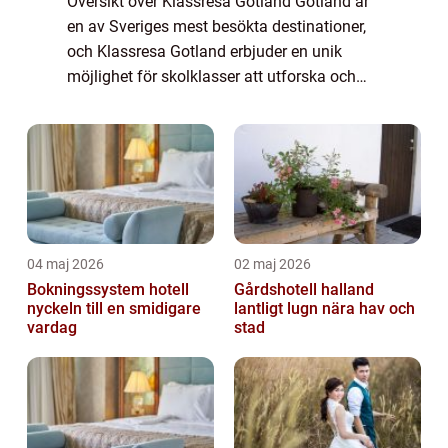
Översikt över Klassresa Gotland Gotland är
en av Sveriges mest besökta destinationer,
och Klassresa Gotland erbjuder en unik
möjlighet för skolklasser att utforska och
uppleva allt detta fantastiska ö har att
erbjuda. Genom att kombinera lärande med
...
04 maj 2026
02 maj 2026
Bokningssystem hotell
Gårdshotell halland
nyckeln till en smidigare
lantligt lugn nära hav och
vardag
stad