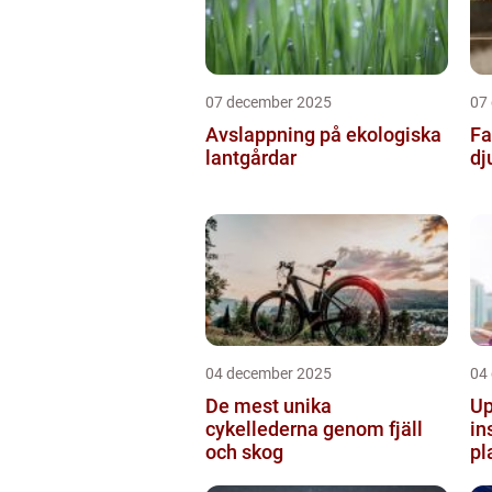
07 december 2025
07
Avslappning på ekologiska
Fa
lantgårdar
dj
04 december 2025
04
De mest unika
Up
cykellederna genom fjäll
in
och skog
pl