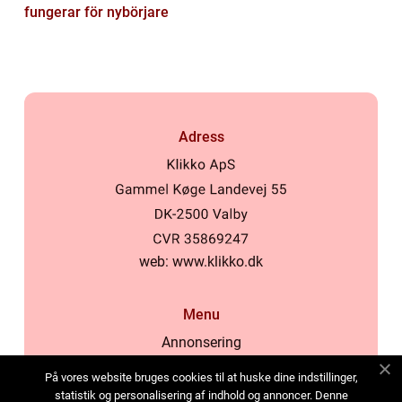
fungerar för nybörjare
Adress
web:
www.klikko.dk
Menu
Annonsering
Om oss
På vores website bruges cookies til at huske dine indstillinger,
Cookies
statistik og personalisering af indhold og annoncer. Denne