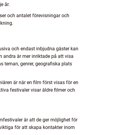
e år.
ser och antalet förevisningar och
ckning.
xklusiva och endast inbjudna gäster kan
 andra är mer inriktade på att visa
as teman, genrer, geografiska plats
iären är när en film först visas för en
iva festivaler visar äldre filmer och
mfestivaler är att de ger möjlighet för
viktiga för att skapa kontakter inom