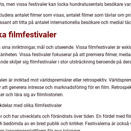
ts, men vissa festivaler kan locka hundratusentals besökare varj
udera antalet filmer som visas, antalet filmer som tävlar om pri
ant att titta på antalet internationella besökare och medial tä
ka filmfestivaler
på sina inriktningar, mål och utseende. Vissa filmfestivaler är e
nheten. Vissa festivaler fokuserar på att premiera filmer, medan
de skiljer sig filmfestivaler i stor utsträckning beroende på der
len är inriktad mot världspremiärer eller retrospektiv. Världsprem
r att generera intresse och marknadsföring för en film. Retrospekt
r och lära sig av filmhistorien.
delar med olika filmfestivaler
år och har utvecklats och förändrats över tiden. En fördel med fil
h bedömda av en bred publik och kritiker. Festivalerna är också 
n lanseringsplattform för nya talanger.