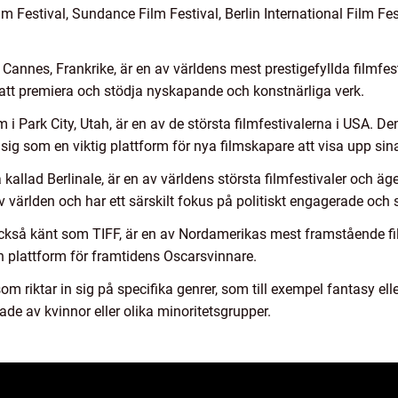
lm Festival, Sundance Film Festival, Berlin International Film Fe
Cannes, Frankrike, är en av världens mest prestigefyllda filmfest
r att premiera och stödja nyskapande och konstnärliga verk.
i Park City, Utah, är en av de största filmfestivalerna i USA. D
sig som en viktig plattform för nya filmskapare att visa upp sina
a kallad Berlinale, är en av världens största filmfestivaler och äg
 av världen och har ett särskilt fokus på politiskt engagerade och
också känt som TIFF, är en av Nordamerikas mest framstående film
en plattform för framtidens Oscarsvinnare.
om riktar in sig på specifika genrer, som till exempel fantasy ell
ade av kvinnor eller olika minoritetsgrupper.