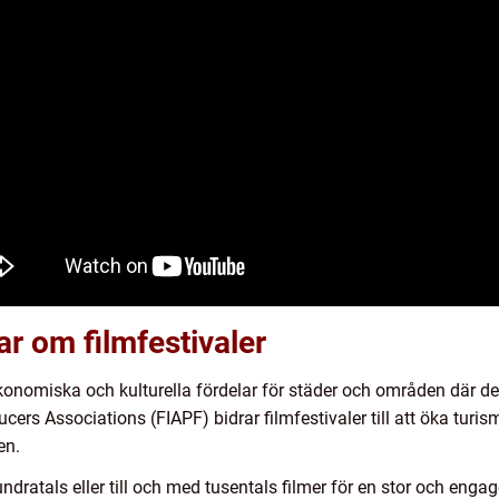
ar om filmfestivaler
onomiska och kulturella fördelar för städer och områden där de h
cers Associations (FIAPF) bidrar filmfestivaler till att öka turi
en.
ndratals eller till och med tusentals filmer för en stor och enga