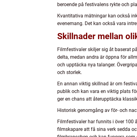
beroende på festivalens rykte och pla
Kvantitativa mätningar kan också inkl
evenemang. Det kan också vara intress
Skillnader mellan oli
Filmfestivaler skiljer sig åt baserat 
delta, medan andra är öppna för allmä
och upptäcka nya talanger. Övergripan
och storlek.
En annan viktig skillnad är om festiva
publik och kan vara en viktig plats fö
ger en chans att återupptäcka klassike
Historisk genomgång av för- och nack
Filmfestivaler har funnits i över 100 
filmskapare att få sina verk sedda oc
filmbranschen och kan fungera som e