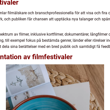
tivaler
r filmälskare och branschprofessionella för att visa och fira oli
erk, och publiken får chansen att upptäcka nya talanger och sp
spektrum av filmer, inklusive kortfilmer, dokumentärer, långfilme
ing, till exempel fokus på bestämda genrer, länder eller rörelser i
tt dela sina berättelser med en bred publik och samtidigt få fe
tation av filmfestivaler