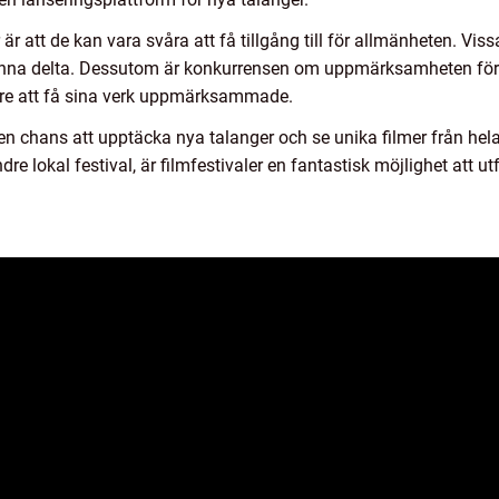
r att de kan vara svåra att få tillgång till för allmänheten. Viss
unna delta. Dessutom är konkurrensen om uppmärksamheten för må
are att få sina verk uppmärksammade.
 en chans att upptäcka nya talanger och se unika filmer från he
indre lokal festival, är filmfestivaler en fantastisk möjlighet att 