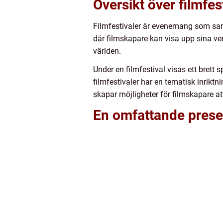
Översikt över filmfes
Filmfestivaler är evenemang som samla
där filmskapare kan visa upp sina v
världen.
Under en filmfestival visas ett brett 
filmfestivaler har en tematisk inriktn
skapar möjligheter för filmskapare a
En omfattande presen