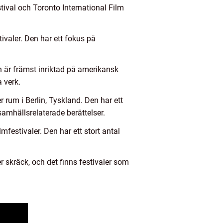
stival och Toronto International Film
ivaler. Den har ett fokus på
en är främst inriktad på amerikansk
 verk.
er rum i Berlin, Tyskland. Den har ett
 samhällsrelaterade berättelser.
festivaler. Den har ett stort antal
er skräck, och det finns festivaler som