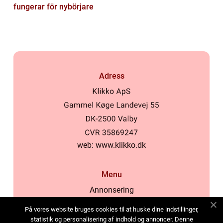
fungerar för nybörjare
Adress
web:
www.klikko.dk
Menu
Annonsering
Om oss
På vores website bruges cookies til at huske dine indstillinger,
Cookies
statistik og personalisering af indhold og annoncer. Denne