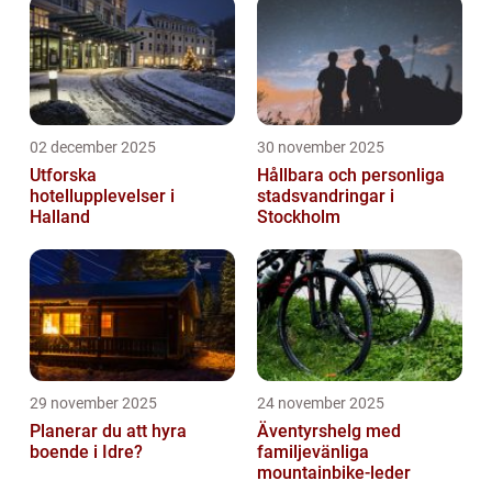
02 december 2025
30 november 2025
Utforska
Hållbara och personliga
hotellupplevelser i
stadsvandringar i
Halland
Stockholm
29 november 2025
24 november 2025
Planerar du att hyra
Äventyrshelg med
boende i Idre?
familjevänliga
mountainbike-leder