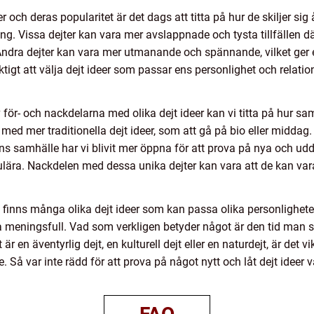
er och deras popularitet är det dags att titta på hur de skiljer sig 
g. Vissa dejter kan vara mer avslappnade och tysta tillfällen d
Andra dejter kan vara mer utmanande och spännande, vilket ge
iktigt att välja dejt ideer som passar ens personlighet och relat
för- och nackdelarna med olika dejt ideer kan vi titta på hur sa
igt med mer traditionella dejt ideer, som att gå på bio eller midd
samhälle har vi blivit mer öppna för att prova på nya och udda sa
populära. Nackdelen med dessa unika dejter kan vara att de kan 
finns många olika dejt ideer som kan passa olika personligheter 
vara meningsfull. Vad som verkligen betyder något är den tid ma
 en äventyrlig dejt, en kulturell dejt eller en naturdejt, är det v
Så var inte rädd för att prova på något nytt och låt dejt ideer va