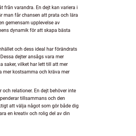
åt från varandra. En dejt kan variera i
är man får chansen att prata och lära
r en gemensam upplevelse av
ionens dynamik för att skapa bästa
mhället och dess ideal har förändrats
ag. Dessa dejter ansågs vara mer
ker, vilket har lett till att mer
vara mer kostsamma och kräva mer
och relationer. En dejt behöver inte
n spenderar tillsammans och den
iktigt att välja något som gör både dig
ra en kreativ och rolig del av din