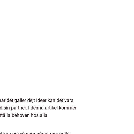
r det gäller dejt ideer kan det vara
d sin partner. I denna artikel kommer
dsställa behoven hos alla
et kan också vara något mer unikt