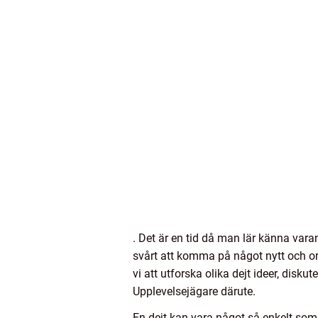
. Det är en tid då man lär känna vara
svårt att komma på något nytt och ori
vi att utforska olika dejt ideer, disku
Upplevelsejägare därute.
En dejt kan vara något så enkelt som