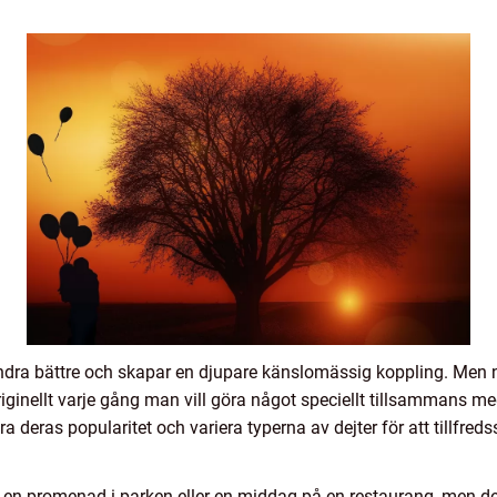
ndra bättre och skapar en djupare känslomässig koppling. Men nä
ginellt varje gång man vill göra något speciellt tillsammans me
tera deras popularitet och variera typerna av dejter för att tillfre
 en promenad i parken eller en middag på en restaurang, men d