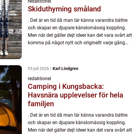
redaktionel
Skiduthyrning småland
. Det är en tid då man lär känna varandra bättre
och skapar en djupare känslomässig koppling.
Men när det gäller dejt ideer kan det vara svårt att
komma på något nytt och originellt varje gång
man vill göra något speciellt tillsammans med sin
partner...
05 juli 2026
Karl Lindgren
redaktionel
Camping i Kungsbacka:
Havsnära upplevelser för hela
familjen
. Det är en tid då man lär känna varandra bättre
och skapar en djupare känslomässig koppling.
Men när det gäller dejt ideer kan det vara svårt att