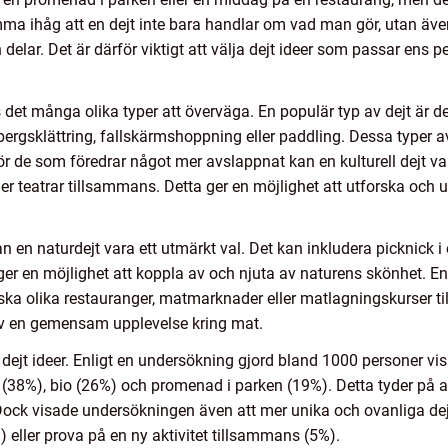
omma ihåg att en dejt inte bara handlar om vad man gör, utan ä
lar. Det är därför viktigt att välja dejt ideer som passar ens p
nns det många olika typer att överväga. En populär typ av dejt är 
ergsklättring, fallskärmshoppning eller paddling. Dessa typer av
 de som föredrar något mer avslappnat kan en kulturell dejt vara
er teatrar tillsammans. Detta ger en möjlighet att utforska och u
 en naturdejt vara ett utmärkt val. Det kan inkludera picknick i 
 ger en möjlighet att koppla av och njuta av naturens skönhet. E
rska olika restauranger, matmarknader eller matlagningskurser t
av en gemensam upplevelse kring mat.
 dejt ideer. Enligt en undersökning gjord bland 1000 personer vis
38%), bio (26%) och promenad i parken (19%). Detta tyder på att t
ock visade undersökningen även att mer unika och ovanliga dejt 
 eller prova på en ny aktivitet tillsammans (5%).