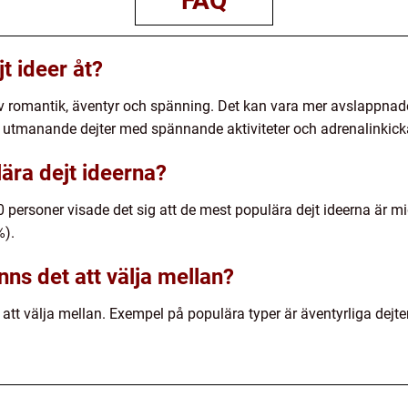
FAQ
jt ideer åt?
d av romantik, äventyr och spänning. Det kan vara mer avslappnade
r utmanande dejter med spännande aktiviteter och adrenalinkick
ära dejt ideerna?
 personer visade det sig att de mest populära dejt ideerna är m
%).
inns det att välja mellan?
r att välja mellan. Exempel på populära typer är äventyrliga dejter,