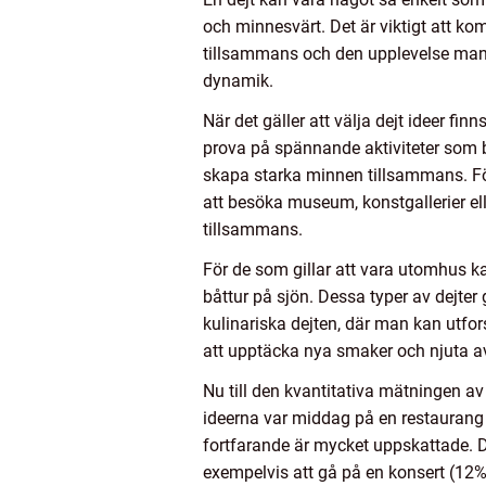
och minnesvärt. Det är viktigt att k
tillsammans och den upplevelse man de
dynamik.
När det gäller att välja dejt ideer fi
prova på spännande aktiviteter som b
skapa starka minnen tillsammans. För
att besöka museum, konstgallerier ell
tillsammans.
För de som gillar att vara utomhus kan
båttur på sjön. Dessa typer av dejter
kulinariska dejten, där man kan utfo
att upptäcka nya smaker och njuta 
Nu till den kvantitativa mätningen av
ideerna var middag på en restaurang (
fortfarande är mycket uppskattade. D
exempelvis att gå på en konsert (12%)