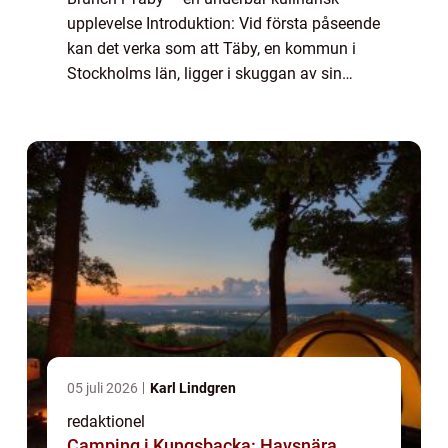
upplevelse Introduktion: Vid första påseende
kan det verka som att Täby, en kommun i
Stockholms län, ligger i skuggan av sin
stora granne, Stockholm. Men för de som
vet var de ska leta, gömmer sig en värld...
05 juli 2026
Karl Lindgren
redaktionel
Camping i Kungsbacka: Havsnära