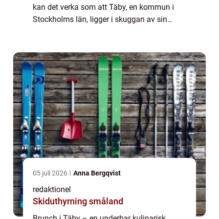
kan det verka som att Täby, en kommun i
Stockholms län, ligger i skuggan av sin
stora granne, Stockholm. Men för de som
vet var de ska leta, gömmer sig en värld...
05 juli 2026
Anna Bergqvist
redaktionel
Skiduthyrning småland
Brunch i Täby – en underbar kulinarisk