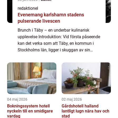
redaktionel
Evenemang karlshamn stadens
pulserande livescen
Brunch i Täby – en underbar kulinarisk
upplevelse Introduktion: Vid första påseende
kan det verka som att Täby, en kommun i
Stockholms län, ligger i skuggan av sin
stora granne, Stockholm. Men för de som
vet var de ska leta, gömmer sig en värld...
04 maj 2026
02 maj 2026
Bokningssystem hotell
Gårdshotell halland
nyckeln till en smidigare
lantligt lugn nära hav och
vardag
stad