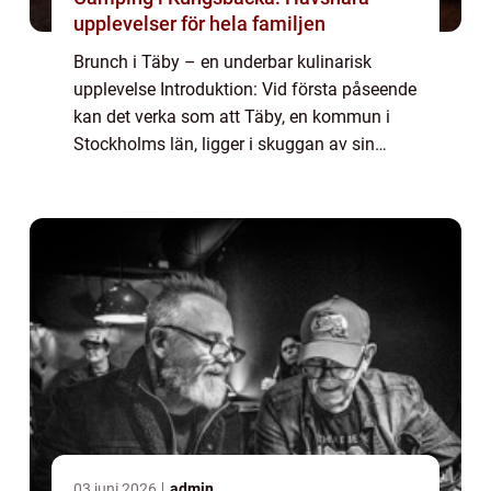
upplevelser för hela familjen
Brunch i Täby – en underbar kulinarisk
upplevelse Introduktion: Vid första påseende
kan det verka som att Täby, en kommun i
Stockholms län, ligger i skuggan av sin
stora granne, Stockholm. Men för de som
vet var de ska leta, gömmer sig en värld...
03 juni 2026
admin