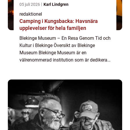
05 juli 2026
Karl Lindgren
redaktionel
Camping i Kungsbacka: Havsnära
upplevelser för hela familjen
Blekinge Museum – En Resa Genom Tid och
Kultur i Blekinge Översikt av Blekinge
Museum Blekinge Museum är en
välrenommerad institution som är dedikerad
till att bevara, forska och sprida kunskap om
Blekinges historia och kultur. Beläget i
Karlsh...