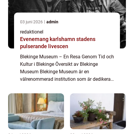
03 juni 2026
admin
redaktionel
Evenemang karlshamn stadens
pulserande livescen
Blekinge Museum – En Resa Genom Tid och
Kultur i Blekinge Översikt av Blekinge
Museum Blekinge Museum är en
välrenommerad institution som är dedikerad
till att bevara, forska och sprida kunskap om
Blekinges historia och kultur. Beläget i
Karlsh...