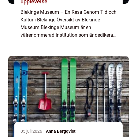
upplevelse
Blekinge Museum – En Resa Genom Tid och
Kultur i Blekinge Översikt av Blekinge
Museum Blekinge Museum är en
välrenommerad institution som är dedikerad
till att bevara, forska och sprida kunskap om
Blekinges historia och kultur. Beläget i
Karlsh...
05 juli 2026
Anna Bergqvist