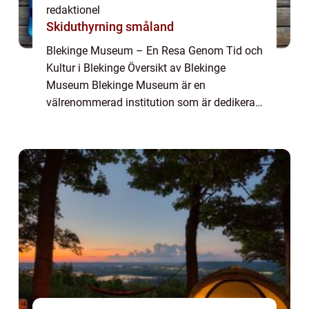
redaktionel
Skiduthyrning småland
Blekinge Museum – En Resa Genom Tid och
Kultur i Blekinge Översikt av Blekinge
Museum Blekinge Museum är en
välrenommerad institution som är dedikerad
till att bevara, forska och sprida kunskap om
Blekinges historia och kultur. Beläget i
Karlsh...