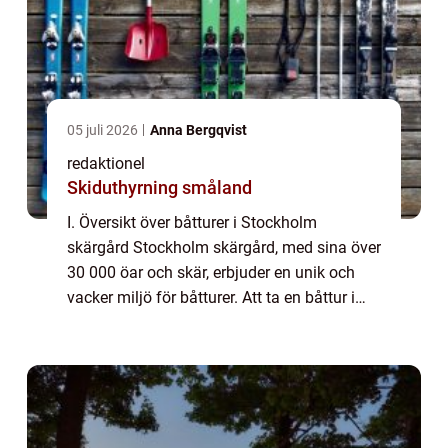
05 juli 2026
Anna Bergqvist
redaktionel
Skiduthyrning småland
I. Översikt över båtturer i Stockholm
skärgård Stockholm skärgård, med sina över
30 000 öar och skär, erbjuder en unik och
vacker miljö för båtturer. Att ta en båttur i
denna fantastiska skärgård är ett populärt
sätt att utforska området och njuta av...