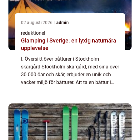
02 augusti 2026
admin
redaktionel
Glamping i Sverige: en lyxig naturnära
upplevelse
I. Översikt över båtturer i Stockholm
skärgård Stockholm skärgård, med sina över
30 000 öar och skär, erbjuder en unik och
vacker miljö för båtturer. Att ta en båttur i
denna fantastiska skärgård är ett populärt
sätt att utforska området och njuta av...