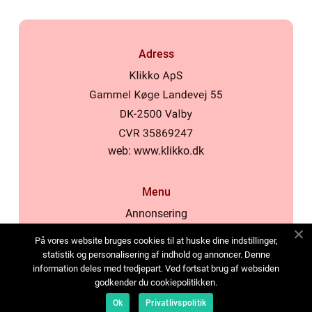
Adress
web:
www.klikko.dk
Menu
Annonsering
Om oss
På vores website bruges cookies til at huske dine indstillinger,
Cookies
statistik og personalisering af indhold og annoncer. Denne
information deles med tredjepart. Ved fortsat brug af websiden
Kontakta oss
godkender du cookiepolitikken.
Sitemap
Ok
Privatlivspolitik