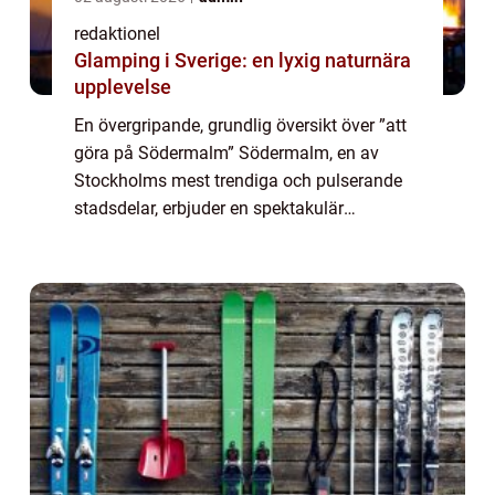
redaktionel
Glamping i Sverige: en lyxig naturnära
upplevelse
En övergripande, grundlig översikt över ”att
göra på Södermalm” Södermalm, en av
Stockholms mest trendiga och pulserande
stadsdelar, erbjuder en spektakulär
upplevelse för den som är ute efter unika
aktiviteter och sevärdheter. Med sin br...