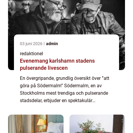
03 juni 2026
admin
redaktionel
Evenemang karlshamn stadens
pulserande livescen
En övergripande, grundlig översikt över ”att
göra på Södermalm” Södermalm, en av
Stockholms mest trendiga och pulserande
stadsdelar, erbjuder en spektakulär
upplevelse för den som är ute efter unika
aktiviteter och sevärdheter. Med sin br...