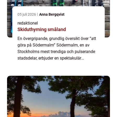
05 juli 2026
Anna Bergqvist
redaktionel
Skiduthyrning småland
En övergripande, grundlig översikt över ”att
göra på Södermalm” Södermalm, en av
Stockholms mest trendiga och pulserande
stadsdelar, erbjuder en spektakulär
upplevelse för den som är ute efter unika
aktiviteter och sevärdheter. Med sin br...