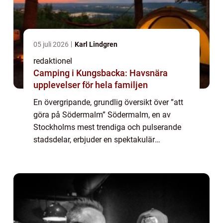
05 juli 2026
Karl Lindgren
redaktionel
Camping i Kungsbacka: Havsnära
upplevelser för hela familjen
En övergripande, grundlig översikt över ”att
göra på Södermalm” Södermalm, en av
Stockholms mest trendiga och pulserande
stadsdelar, erbjuder en spektakulär
upplevelse för den som är ute efter unika
aktiviteter och sevärdheter. Med sin br...