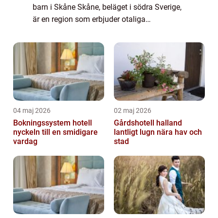
barn i Skåne Skåne, beläget i södra Sverige,
är en region som erbjuder otaliga
möjligheter när det kommer till att göra
roliga och spännande aktiviteter
tillsammans med...
04 maj 2026
02 maj 2026
Bokningssystem hotell
Gårdshotell halland
nyckeln till en smidigare
lantligt lugn nära hav och
vardag
stad