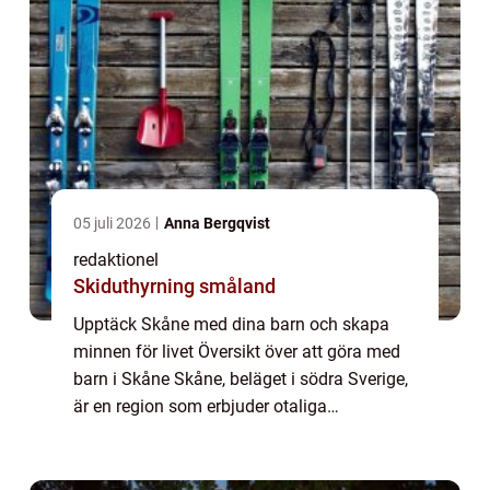
05 juli 2026
Anna Bergqvist
redaktionel
Skiduthyrning småland
Upptäck Skåne med dina barn och skapa
minnen för livet Översikt över att göra med
barn i Skåne Skåne, beläget i södra Sverige,
är en region som erbjuder otaliga
möjligheter när det kommer till att göra
roliga och spännande aktiviteter
tillsammans med...