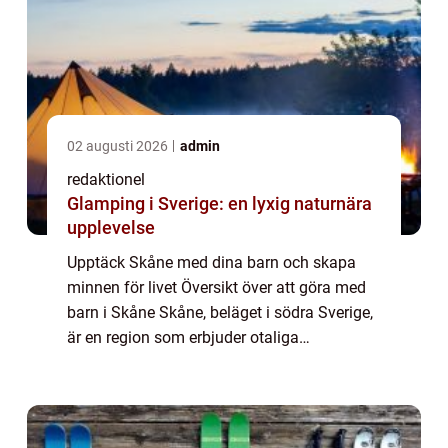
02 augusti 2026
admin
redaktionel
Glamping i Sverige: en lyxig naturnära
upplevelse
Upptäck Skåne med dina barn och skapa
minnen för livet Översikt över att göra med
barn i Skåne Skåne, beläget i södra Sverige,
är en region som erbjuder otaliga
möjligheter när det kommer till att göra
roliga och spännande aktiviteter
tillsammans med...