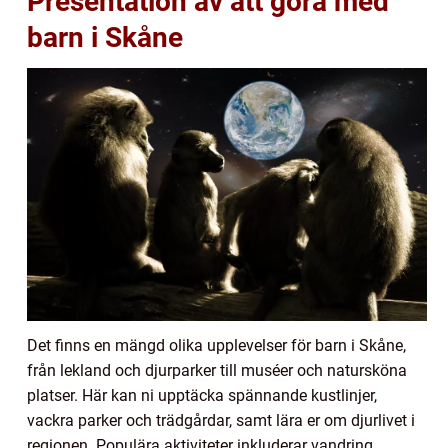
Presentation av att göra med
barn i Skåne
Det finns en mängd olika upplevelser för barn i Skåne,
från lekland och djurparker till muséer och natursköna
platser. Här kan ni upptäcka spännande kustlinjer,
vackra parker och trädgårdar, samt lära er om djurlivet i
regionen. Populära aktiviteter inkluderar vandring,