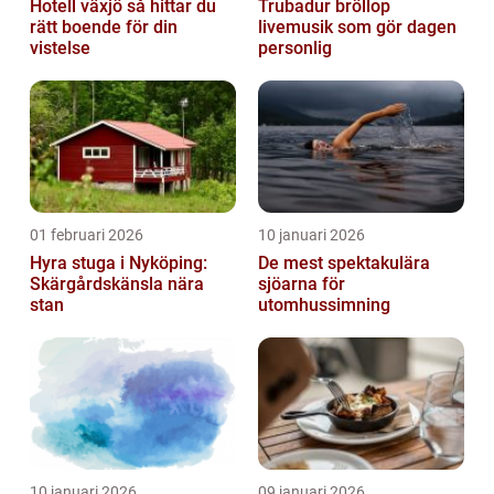
Hotell växjö så hittar du
Trubadur bröllop
rätt boende för din
livemusik som gör dagen
vistelse
personlig
01 februari 2026
10 januari 2026
Hyra stuga i Nyköping:
De mest spektakulära
Skärgårdskänsla nära
sjöarna för
stan
utomhussimning
10 januari 2026
09 januari 2026