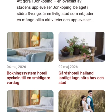
Att göra i Jönköping – en översikt av
stadens upplevelser Jönköping, beläget i
södra Sverige, är en livlig stad som erbjuder
en mängd olika aktiviteter och upplevelser
för besökare. Med sin vackra natur,
historiska platser och moderna attraktio...
04 maj 2026
02 maj 2026
Bokningssystem hotell
Gårdshotell halland
nyckeln till en smidigare
lantligt lugn nära hav och
vardag
stad