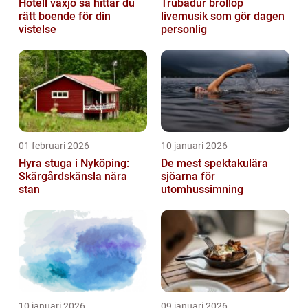
Hotell växjö så hittar du
Trubadur bröllop
rätt boende för din
livemusik som gör dagen
vistelse
personlig
01 februari 2026
10 januari 2026
Hyra stuga i Nyköping:
De mest spektakulära
Skärgårdskänsla nära
sjöarna för
stan
utomhussimning
10 januari 2026
09 januari 2026