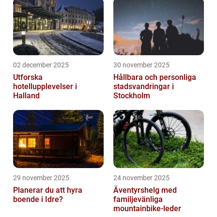
02 december 2025
30 november 2025
Utforska
Hållbara och personliga
hotellupplevelser i
stadsvandringar i
Halland
Stockholm
29 november 2025
24 november 2025
Planerar du att hyra
Äventyrshelg med
boende i Idre?
familjevänliga
mountainbike-leder