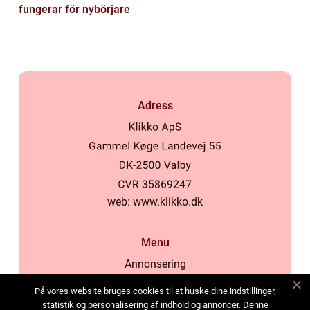
fungerar för nybörjare
Adress
web:
www.klikko.dk
Menu
Annonsering
Om oss
På vores website bruges cookies til at huske dine indstillinger,
Cookies
statistik og personalisering af indhold og annoncer. Denne