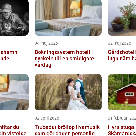
04 maj 2026
02 maj 2026
lshamn
Bokningssystem hotell
Gårdshotell hall
ande
nyckeln till en smidigare
lugn nära h
vardag
02 april 2026
01 februari 20
Trubadur bröllop livemusik
Hyra stuga 
din vistelse
som gör dagen personlig
Skärgårdsk