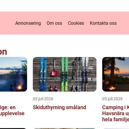
Annonsering
Om oss
Cookies
Kontakta oss
on
05 juli 2026
05 juli 2026
ige: en
Skiduthyrning småland
Camping i 
 upplevelse
Havsnära up
hela familj