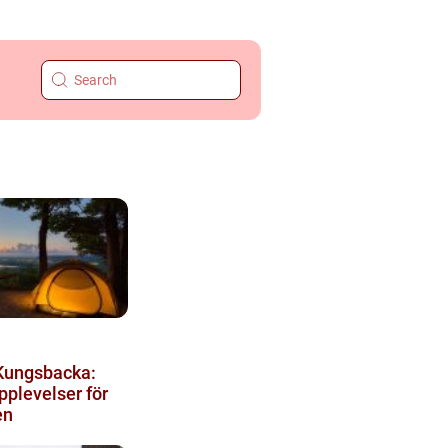
Kungsbacka:
plevelser för
en