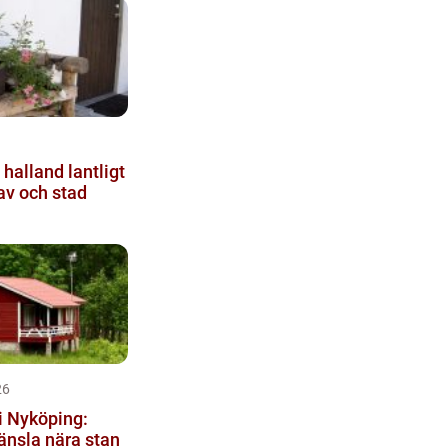
and lantligt
av och stad
26
i Nyköping:
änsla nära stan