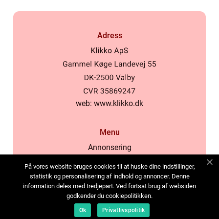
Adress
web:
www.klikko.dk
Menu
Annonsering
Om oss
På vores website bruges cookies til at huske dine indstillinger,
Cookies
statistik og personalisering af indhold og annoncer. Denne
information deles med tredjepart. Ved fortsat brug af websiden
Kontakta oss
godkender du cookiepolitikken.
Sitemap
Ok
Privatlivspolitik